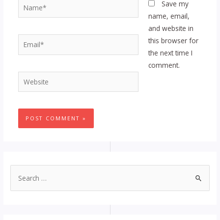
Name*
Save my
name, email,
and website in
Email*
this browser for
the next time I
comment.
Website
S
e
a
r