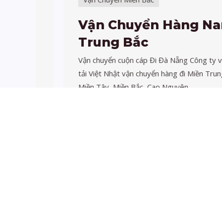
c
Vận Chuyển Hàng Nam
Trung Bắc
ỉnh,
Vận chuyển cuộn cáp Đi Đà Nẵng Công ty vận
Y
tải Việt Nhật vận chuyển hàng đi Miền Trung,
Miền Tây, Miền Bắc, Cao Nguyên …
Xem thêm→