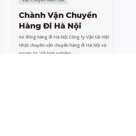
Chành Vận Chuyển
Vậ
Hàng Đi Hà Nội
nộ
H
Xe đóng hàng đi Hà Nội Công ty Vận tải Việt
Nhật chuyên vận chuyển hàng đi Hà Nội và
Công
ngược lại. Với kinh nghiệm …
tải,
HCM:
Xem thêm→
Xe