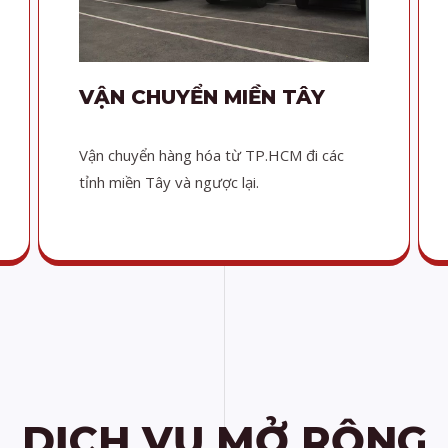
VẬN CHUYỂN MIỀN TÂY
Vận chuyển hàng hóa từ TP.HCM đi các
tỉnh miền Tây và ngược lại.
DỊCH VỤ MỞ RỘNG